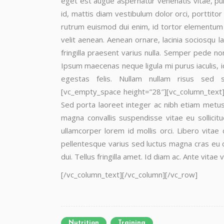
eget est augue aspernatur venenatis vitae, pu
id, mattis diam vestibulum dolor orci, porttitor
rutrum euismod dui enim, id tortor elementum lu
velit aenean. Aenean ornare, lacinia sociosqu l
fringilla praesent varius nulla. Semper pede n
Ipsum maecenas neque ligula mi purus iaculis, i
egestas felis. Nullam nullam risus sed sit
[vc_empty_space height=”28″][vc_column_text]Gr
Sed porta laoreet integer ac nibh etiam metus 
magna convallis suspendisse vitae eu sollici
ullamcorper lorem id mollis orci. Libero vita
pellentesque varius sed luctus magna cras eu c
dui. Tellus fringilla amet. Id diam ac. Ante vita
[/vc_column_text][/vc_column][/vc_row]
Nutrition
Training