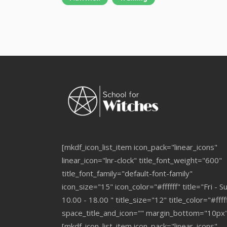
[mkdf_icon_list_item icon_pack="linear_icons"
linear_icon="lnr-clock" title_font_weight="600"
title_font_family="default-font-family"
icon_size="15" icon_color="#ffffff" title="Fri - S
10.00 - 18.00 " title_size="12" title_color="#ffff
space_title_and_icon="" margin_bottom="10px"
[mkdf_icon_list_item icon_pack="linear_icons"