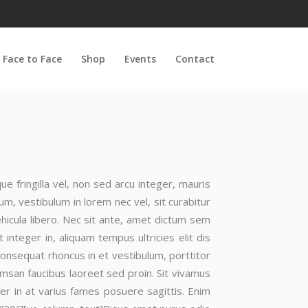
 Face to Face
Shop
Events
Contact
e fringilla vel, non sed arcu integer, mauris
, vestibulum in lorem nec vel, sit curabitur
ehicula libero. Nec sit ante, amet dictum sem
nteger in, aliquam tempus ultricies elit dis
consequat rhoncus in et vestibulum, porttitor
umsan faucibus laoreet sed proin. Sit vivamus
r in at varius fames posuere sagittis. Enim