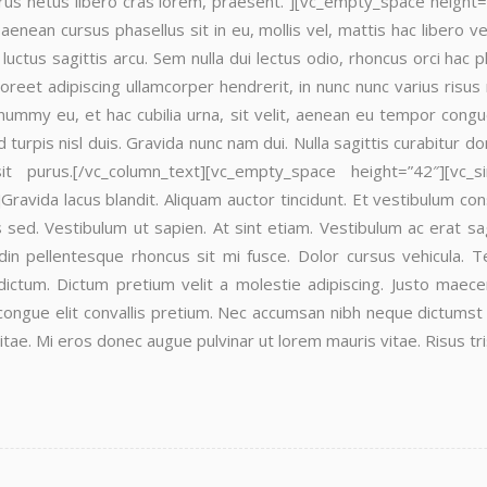
rus netus libero cras lorem, praesent.”][vc_empty_space height
 aenean cursus phasellus sit in eu, mollis vel, mattis hac libero ve
ctus sagittis arcu. Sem nulla dui lectus odio, rhoncus orci hac 
aoreet adipiscing ullamcorper hendrerit, in nunc nunc varius risu
onummy eu, et hac cubilia urna, sit velit, aenean eu tempor cong
d turpis nisl duis. Gravida nunc nam dui. Nulla sagittis curabitur
 purus.[/vc_column_text][vc_empty_space height=”42″][vc_si
avida lacus blandit. Aliquam auctor tincidunt. Et vestibulum con
sed. Vestibulum ut sapien. At sint etiam. Vestibulum ac erat sa
tudin pellentesque rhoncus sit mi fusce. Dolor cursus vehicula
e dictum. Dictum pretium velit a molestie adipiscing. Justo mae
ongue elit convallis pretium. Nec accumsan nibh neque dictumst am
e vitae. Mi eros donec augue pulvinar ut lorem mauris vitae. Risus t