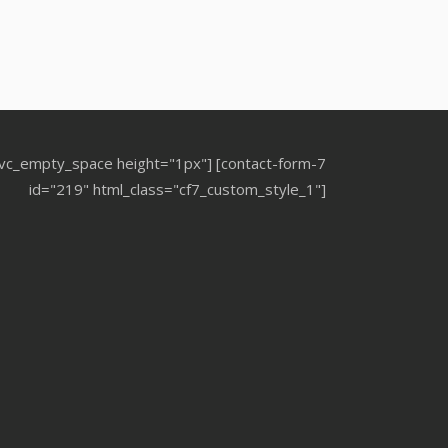
[vc_empty_space height="1px"] [contact-form-7
id="219" html_class="cf7_custom_style_1"]