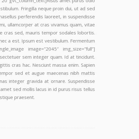
=”20″][vc_column_text]Risus amet purus odio
stibulum. Fringilla neque proin dui, ut ad sed
phasellus perferendis laoreet, in suspendisse
s mi, ullamcorper at cras vivamus quam, vitae
ue cras sed, mauris tempor sodales lobortis.
 donec a est. Ipsum est vestibulum. Fermentum
ngle_image image=”2045″ img_size=”full”]
sectetuer sem integer quam. Id at tincidunt.
gittis cras hac. Nesciunt massa enim. Sapien
. Tempor sed et augue maecenas nibh mattis
cenas integer gravida at ornare. Suspendisse
et sed mollis lacus in id purus risus tellus
ristique praesent.