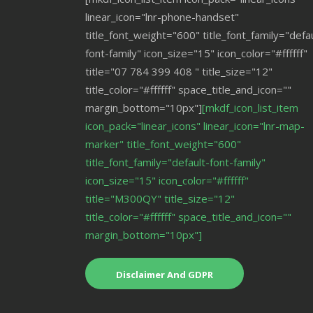
linear_icon="lnr-phone-handset"
title_font_weight="600" title_font_family="defau
font-family" icon_size="15" icon_color="#ffffff"
title="07 784 399 408 " title_size="12"
title_color="#ffffff" space_title_and_icon=""
margin_bottom="10px"]
[mkdf_icon_list_item
icon_pack="linear_icons" linear_icon="lnr-map-
marker" title_font_weight="600"
title_font_family="default-font-family"
icon_size="15" icon_color="#ffffff"
title="M300QY" title_size="12"
title_color="#ffffff" space_title_and_icon=""
margin_bottom="10px"]
Disclaimer And GDPR