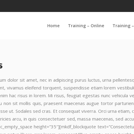
Home
Training – Online
Training –
s
dolor sit amet, nec in adipiscing purus luctus, urna pellentesqu
nt, vivamus eleifend torquent, suspendisse etiam lorem vestibulum
enim hac risus in lorem. Mi risus, feugiat egestas nunc vehicula v
 non sit mollis quis, praesent maecenas augue tortor parturient i
se ut. Sodales sed cras. Et consequat viverra. Orci urna etiam, 
ltricies arcu, in quis consectetuer sed, massa maecenas, sed acc
[vc_empty_space height=”35″][mkdf_blockquote text=”Consectetue