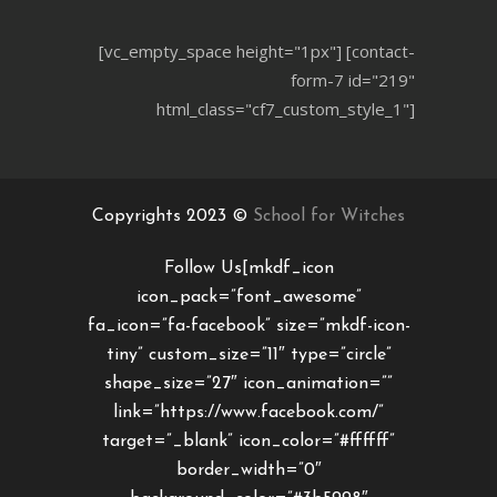
[vc_empty_space height="1px"] [contact-
form-7 id="219"
html_class="cf7_custom_style_1"]
Copyrights 2023 ©
School for Witches
Follow Us[mkdf_icon
icon_pack=”font_awesome”
fa_icon=”fa-facebook” size=”mkdf-icon-
tiny” custom_size=”11″ type=”circle”
shape_size=”27″ icon_animation=””
link=”https://www.facebook.com/”
target=”_blank” icon_color=”#ffffff”
border_width=”0″