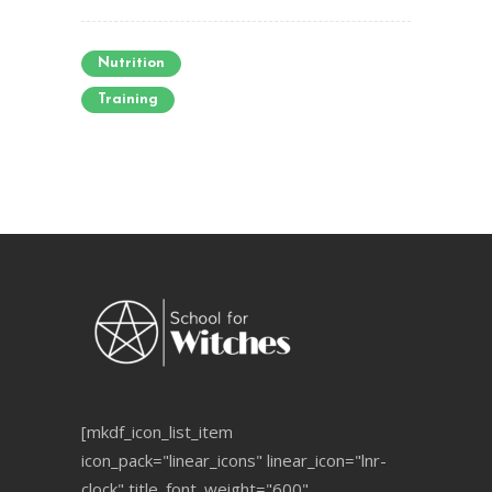
Nutrition
Training
[mkdf_icon_list_item
icon_pack="linear_icons" linear_icon="lnr-
clock" title_font_weight="600"