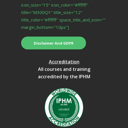
icon_size="15" icon_color="#ffffff"
title="M300QY" title_size="12"
title_color="#ffffff" space_title_and_icon=""
margin_bottom="10px"]
Disclaimer And GDPR
Accreditation
All courses and training
accredited by the IPHM